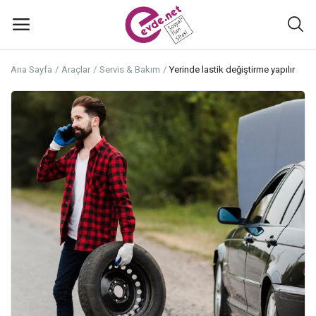
Ana Sayfa
Araçlar
Servis & Bakım
Yerinde lastik değiştirme yapılır
İlan
ekle
Ana Menü
Kategoriler
Ana Sayfa
Favoriler+
İletişim
Atölyeler