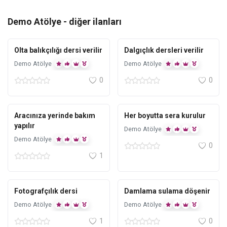
Demo Atölye
- diğer ilanları
Istanbul
Antalya
Olta balıkçılığı dersi verilir
Dalgıçlık dersleri verilir
Demo Atölye
Demo Atölye
0
0
Ankara
Adana
Aracınıza yerinde bakım
Her boyutta sera kurulur
yapılır
Demo Atölye
Demo Atölye
0
1
Adana
Adana
Fotografçılık dersi
Damlama sulama döşenir
Demo Atölye
Demo Atölye
1
0