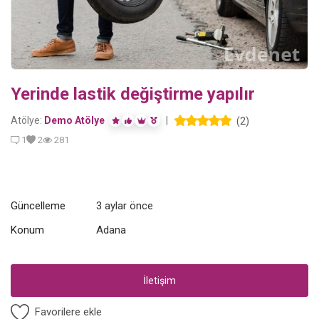
Blog
Giriş Yap
Yerinde lastik değiştirme yapılır
Kaydol
Atölye:
Demo Atölye
|
(2)
Konum
1
2
281
Güncelleme
3 aylar önce
Konum
Adana
İletişim
Favorilere ekle