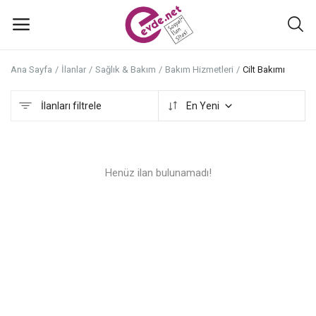
Ana Sayfa
İlanlar
Sağlık & Bakım
Bakım Hizmetleri
Cilt Bakımı
İlan
ekle
İlanları filtrele
En Yeni
Ana Menü
Henüz ilan bulunamadı!
Kategoriler
Ana Sayfa
Favoriler+
İletişim
Atölyeler