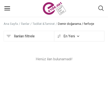
Ana Sayfa
İlanlar
Tadilat &Tamirat
Demir doğarama / ferforje
İlan
ekle
İlanları filtrele
En Yeni
Ana Menü
Henüz ilan bulunamadı!
Kategoriler
Ana Sayfa
Favoriler+
İletişim
Atölyeler