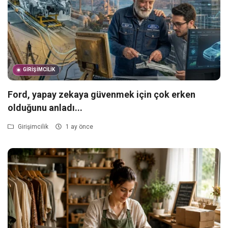
Blog
Giriş Yap
Kaydol
GIRIŞIMCILIK
Konum
Ford, yapay zekaya güvenmek için çok erken
olduğunu anladı...
Girişimcilik
1 ay önce