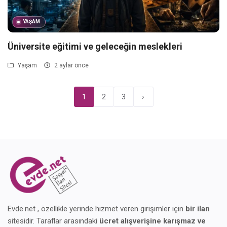
YAŞAM
Üniversite eğitimi ve geleceğin meslekleri
Yaşam
2 aylar önce
1
2
3
›
Evde.net , özellikle yerinde hizmet veren girişimler için
bir ilan
sitesidir. Taraflar arasındaki
ücret alışverişine karışmaz ve