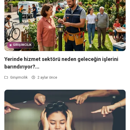
GIRIŞIMCILIK
Yerinde hizmet sektörü neden geleceğin işlerini
barındırıyor?...
Girişimcilik
2 aylar önce