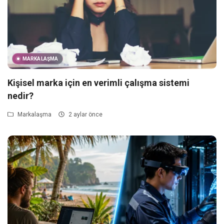
MARKALAŞMA
Kişisel marka için en verimli çalışma sistemi
nedir?
Markalaşma
2 aylar önce