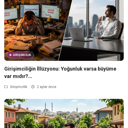
GIRIŞIMCILIK
Girişimciliğin İllüzyonu: Yoğunluk varsa büyüme
var mıdır?...
Girişimcilik
2 aylar önce