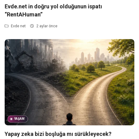
Evde.net in doğru yol olduğunun ispatı
“RentAHuman”
Evde net
2 aylar önce
YAŞAM
Yapay zeka bizi boşluğa mı sürükleyecek?