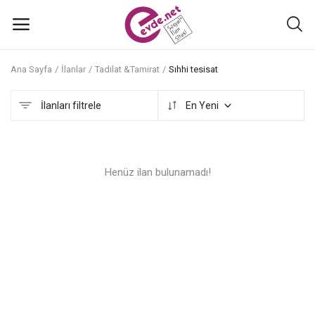
Ana Sayfa
İlanlar
Tadilat &Tamirat
Sıhhi tesisat
İlan
ekle
İlanları filtrele
En Yeni
Ana Menü
Henüz ilan bulunamadı!
Kategoriler
Ana Sayfa
Favoriler+
İletişim
Atölyeler