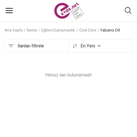
Ana Sayfa
İlanlar
Eğitim/Danışmanlık
Özel Ders
Yabancı Dil
İlan
ekle
İlanları filtrele
En Yeni
Ana Menü
Henüz ilan bulunamadı!
Kategoriler
Ana Sayfa
Favoriler+
İletişim
Atölyeler