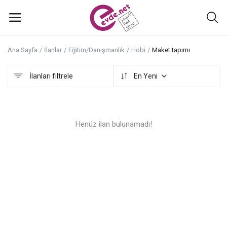
Ana Sayfa
İlanlar
Eğitim/Danışmanlık
Hobi
Maket tapımı
İlan
ekle
İlanları filtrele
En Yeni
Ana Menü
Henüz ilan bulunamadı!
Kategoriler
Ana Sayfa
Favoriler+
İletişim
Atölyeler