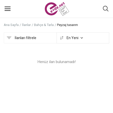
Ana Sayfa
İlanlar
Bahçe & Tarla
Peyzaj tasarım
İlan
ekle
İlanları filtrele
En Yeni
Ana Menü
Henüz ilan bulunamadı!
Kategoriler
Ana Sayfa
Favoriler+
İletişim
Atölyeler