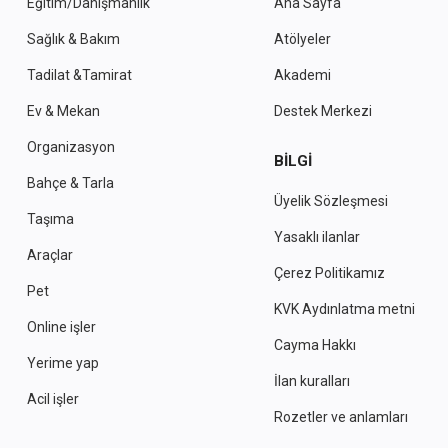
Eğitim/Danışmanlık
Ana Sayfa
Sağlık & Bakım
Atölyeler
Tadilat &Tamirat
Akademi
Ev & Mekan
Destek Merkezi
Organizasyon
BILGI
Bahçe & Tarla
Üyelik Sözleşmesi
Taşıma
Yasaklı ilanlar
Araçlar
Çerez Politikamız
Pet
KVK Aydınlatma metni
Online işler
Cayma Hakkı
Yerime yap
İlan kuralları
Acil işler
Rozetler ve anlamları