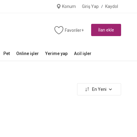
Konum
Giriş Yap
/
Kaydol
İlan ekle
Favoriler+
Pet
Online işler
Yerime yap
Acil işler
En Yeni