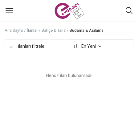
Ana Sayfa
İlanlar
Bahçe & Tarla
Budama & Aşılama
İlan
ekle
İlanları filtrele
En Yeni
Ana Menü
Henüz ilan bulunamadı!
Kategoriler
Ana Sayfa
Favoriler+
İletişim
Atölyeler