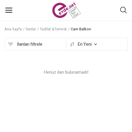
Ana Sayfa
İlanlar
Tadilat &Tamirat
Cam Balkon
İlan
ekle
İlanları filtrele
En Yeni
Ana Menü
Henüz ilan bulunamadı!
Kategoriler
Ana Sayfa
Favoriler+
İletişim
Atölyeler