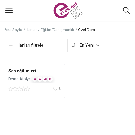
Ana Sayfa
İlanlar
Eğitim/Danışmanlık
Özel Ders
İlan
ekle
İlanları filtrele
En Yeni
Adana
Ana Menü
Ses eğitimleri
Kategoriler
Demo Atölye
0
Ana Sayfa
Favoriler+
İletişim
Atölyeler