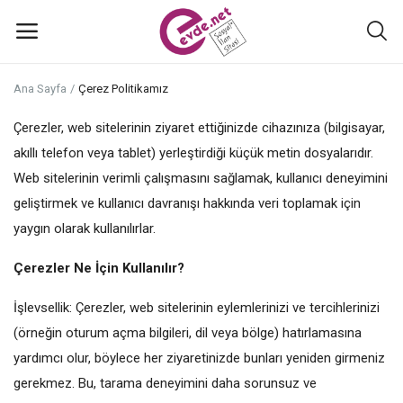
Ana Sayfa
Çerez Politikamız
İlan
Çerezler, web sitelerinin ziyaret ettiğinizde cihazınıza (bilgisayar,
ekle
akıllı telefon veya tablet) yerleştirdiği küçük metin dosyalarıdır.
Web sitelerinin verimli çalışmasını sağlamak, kullanıcı deneyimini
Ana Menü
geliştirmek ve kullanıcı davranışı hakkında veri toplamak için
Kategoriler
yaygın olarak kullanılırlar.
Çerezler Ne İçin Kullanılır?
Ana Sayfa
İşlevsellik: Çerezler, web sitelerinin eylemlerinizi ve tercihlerinizi
Favoriler+
(örneğin oturum açma bilgileri, dil veya bölge) hatırlamasına
yardımcı olur, böylece her ziyaretinizde bunları yeniden girmeniz
İletişim
gerekmez. Bu, tarama deneyimini daha sorunsuz ve
Atölyeler