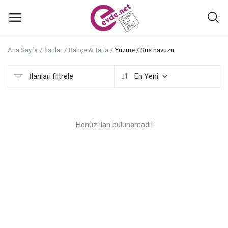
Ana Sayfa
İlanlar
Bahçe & Tarla
Yüzme / Süs havuzu
İlan
ekle
İlanları filtrele
En Yeni
Ana Menü
Henüz ilan bulunamadı!
Kategoriler
Ana Sayfa
Favoriler+
İletişim
Atölyeler