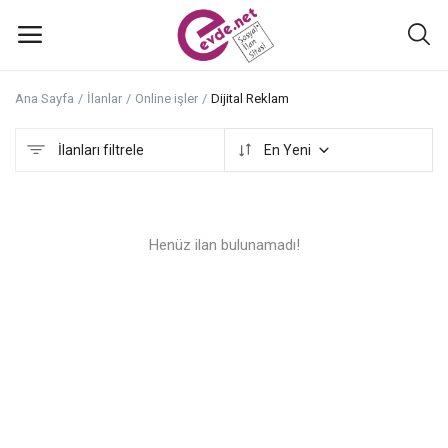
Ana Sayfa
İlanlar
Online işler
Dijital Reklam
İlan
ekle
İlanları filtrele
En Yeni
Ana Menü
Henüz ilan bulunamadı!
Kategoriler
Ana Sayfa
Favoriler+
İletişim
Atölyeler