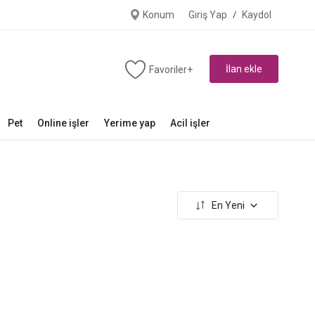
Konum
Giriş Yap
/
Kaydol
İlan ekle
Favoriler+
Pet
Online işler
Yerime yap
Acil işler
En Yeni