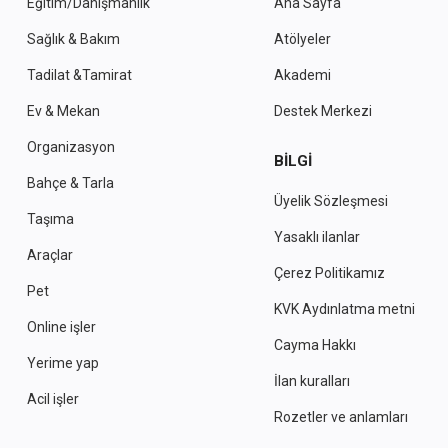
Eğitim/Danışmanlık
Ana Sayfa
Sağlık & Bakım
Atölyeler
Tadilat &Tamirat
Akademi
Ev & Mekan
Destek Merkezi
Organizasyon
BILGI
Bahçe & Tarla
Üyelik Sözleşmesi
Taşıma
Yasaklı ilanlar
Araçlar
Çerez Politikamız
Pet
KVK Aydınlatma metni
Online işler
Cayma Hakkı
Yerime yap
İlan kuralları
Acil işler
Rozetler ve anlamları