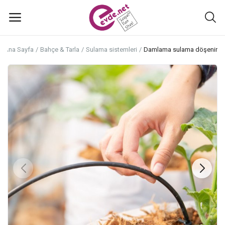
Ana Sayfa
Bahçe & Tarla
Sulama sistemleri
Damlama sulama döşenir
İlan
ekle
Ana Menü
Kategoriler
Ana Sayfa
Favoriler+
İletişim
Atölyeler