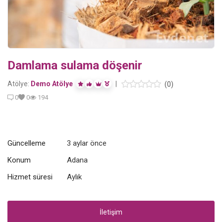
Blog
Giriş Yap
Damlama sulama döşenir
Kaydol
Atölye:
Demo Atölye
|
(0)
Konum
0
0
194
Güncelleme
3 aylar önce
Konum
Adana
Hizmet süresi
Aylık
İletişim