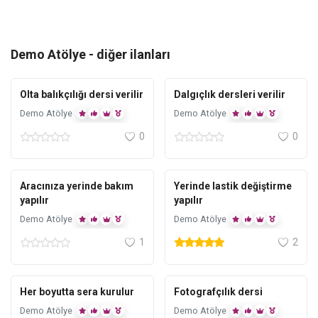
Demo Atölye
- diğer ilanları
Istanbul
Antalya
Olta balıkçılığı dersi verilir
Dalgıçlık dersleri verilir
Demo Atölye
Demo Atölye
0
0
Ankara
Adana
Aracınıza yerinde bakım
Yerinde lastik değiştirme
yapılır
yapılır
Demo Atölye
Demo Atölye
1
2
Adana
Adana
Her boyutta sera kurulur
Fotografçılık dersi
Demo Atölye
Demo Atölye